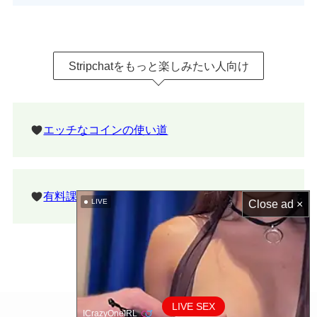
Stripchatをもっと楽しみたい人向け
エッチなコインの使い道
有料課金する魅力
LIVE
Close ad ×
LIVE SEX
©
ストチャウォッチャー.
ICrazyOneIRL