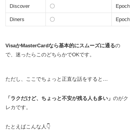
Discover
〇
Epoch /
Diners
〇
Epoch /
VisaかMasterCardなら基本的にスムーズに通る
の
で、迷ったらこのどちらかでOKです。
ただし、ここでちょっと正直な話をすると…
「ラクだけど、ちょっと不安が残る人も多い」
のがク
レカです。
たとえばこんな人👇