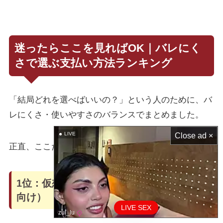
迷ったらここを見ればOK｜バレにく
さで選ぶ支払い方法ランキング
「結局どれを選べばいいの？」という人のために、バ
レにくさ・使いやすさのバランスでまとめました。
LIVE
Close ad ×
正直、ここだけ見れば決められるようにしています👇
1位：仮想通貨（とにかくバレたくない人
向け）
LIVE SEX
zui_lu